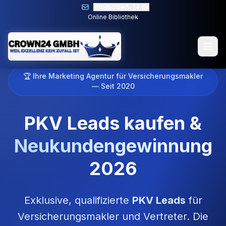
info@crown-24.de
contact@crown24.de
Online Library
Online Bibliothek
🏆 Ihre Marketing Agentur für Versicherungsmakler
— Seit 2020
PKV Leads kaufen &
Neukundengewinnung
2026
Exklusive, qualifizierte
PKV Leads
für
Versicherungsmakler und Vertreter. Die