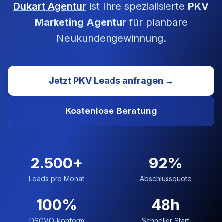
Dukart Agentur
ist Ihre spezialisierte
PKV
Marketing Agentur
für planbare
Neukundengewinnung.
Jetzt PKV Leads anfragen →
Kostenlose Beratung
2.500+
92%
Leads pro Monat
Abschlussquote
100%
48h
DSGVO-konform
Schneller Start